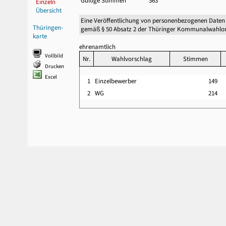
Gültige Stimmen
363
Einzeln
Übersicht
Eine Veröffentlichung von personenbezogenen Daten
Thüringen-
gemäß § 50 Absatz 2 der Thüringer Kommunalwahlor
karte
ehrenamtlich
Vollbild
Nr.
Wahlvorschlag
Stimmen
Drucken
Excel
1
Einzelbewerber
149
2
WG
214