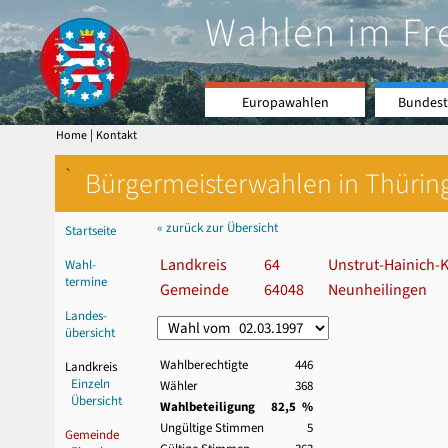
Wahlen im Fr
Europawahlen
Bundest
|
Home
Kontakt
`
Bürgermeisterwahlen in Thürin
« zurück zur Übersicht
Startseite
Landkreis
64
Unstrut-Hainich-K
Wahl-
termine
Gemeinde
64048
Neunheilingen
Landes-
übersicht
Wahlberechtigte
446
Landkreis
Einzeln
Wähler
368
Übersicht
Wahlbeteiligung
82,5 %
Ungültige Stimmen
5
Gemeinde