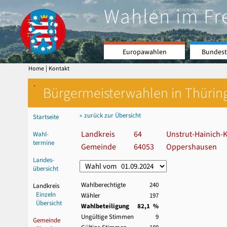
Wahlen im Fr
Europawahlen
Bundest
|
Home
Kontakt
`
Bürgermeisterwahlen in Thürin
« zurück zur Übersicht
Startseite
Landkreis
64
Unstrut-Hainich-K
Wahl-
termine
Gemeinde
64053
Oppershausen
Landes-
übersicht
Wahlberechtigte
240
Landkreis
Einzeln
Wähler
197
Übersicht
Wahlbeteiligung
82,1 %
Ungültige Stimmen
9
Gemeinde