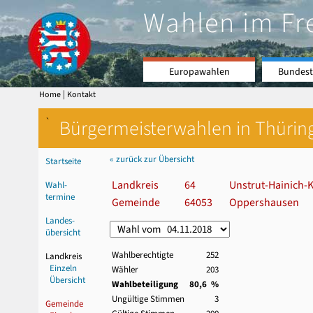
Wahlen im Fr
Europawahlen
Bundest
|
Home
Kontakt
`
Bürgermeisterwahlen in Thürin
« zurück zur Übersicht
Startseite
Landkreis
64
Unstrut-Hainich-K
Wahl-
termine
Gemeinde
64053
Oppershausen
Landes-
übersicht
Wahlberechtigte
252
Landkreis
Einzeln
Wähler
203
Übersicht
Wahlbeteiligung
80,6 %
Ungültige Stimmen
3
Gemeinde