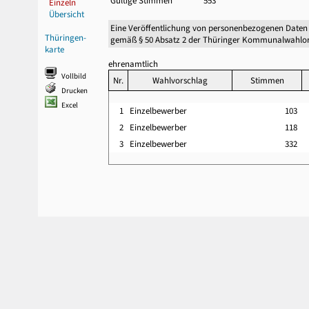
Gültige Stimmen
553
Einzeln
Übersicht
Eine Veröffentlichung von personenbezogenen Daten
Thüringen-
gemäß § 50 Absatz 2 der Thüringer Kommunalwahlor
karte
ehrenamtlich
Vollbild
Nr.
Wahlvorschlag
Stimmen
Drucken
Excel
1
Einzelbewerber
103
2
Einzelbewerber
118
3
Einzelbewerber
332