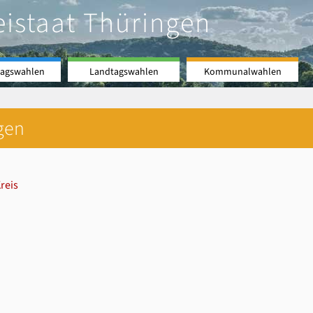
eistaat Thüringen
agswahlen
Landtagswahlen
Kommunalwahlen
gen
reis