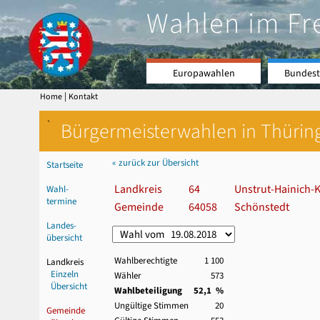
Wahlen im Fr
Europawahlen
Bundest
|
Home
Kontakt
`
Bürgermeisterwahlen in Thürin
« zurück zur Übersicht
Startseite
Landkreis
64
Unstrut-Hainich-K
Wahl-
termine
Gemeinde
64058
Schönstedt
Landes-
übersicht
Wahlberechtigte
1 100
Landkreis
Einzeln
Wähler
573
Übersicht
Wahlbeteiligung
52,1 %
Ungültige Stimmen
20
Gemeinde