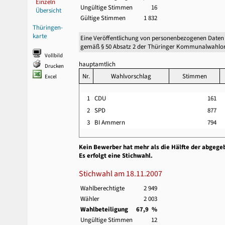
Einzeln
Ungültige Stimmen
16
Übersicht
Gültige Stimmen
1 832
Thüringen-
karte
Eine Veröffentlichung von personenbezogenen Daten
gemäß § 50 Absatz 2 der Thüringer Kommunalwahlor
Vollbild
hauptamtlich
Drucken
Nr.
Wahlvorschlag
Stimmen
Excel
1
CDU
161
2
SPD
877
3
BI Ammern
794
Kein Bewerber hat mehr als die Hälfte der abgege
Es erfolgt eine Stichwahl.
Stichwahl am 18.11.2007
Wahlberechtigte
2 949
Wähler
2 003
Wahlbeteiligung
67,9 %
Ungültige Stimmen
12