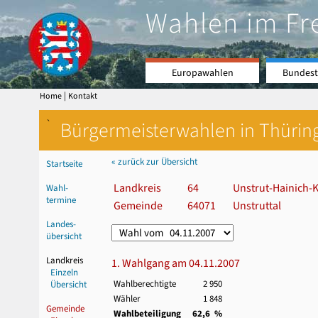
Wahlen im Fr
Europawahlen
Bundest
|
Home
Kontakt
`
Bürgermeisterwahlen in Thürin
« zurück zur Übersicht
Startseite
Landkreis
64
Unstrut-Hainich-K
Wahl-
termine
Gemeinde
64071
Unstruttal
Landes-
übersicht
Landkreis
1. Wahlgang am 04.11.2007
Einzeln
Wahlberechtigte
2 950
Übersicht
Wähler
1 848
Gemeinde
Wahlbeteiligung
62,6 %