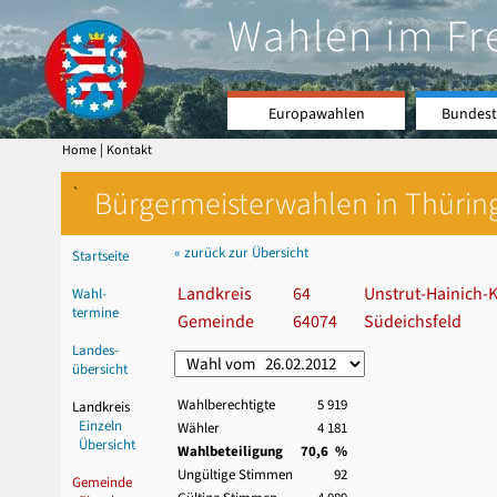
Wahlen im Fr
Europawahlen
Bundest
|
Home
Kontakt
`
Bürgermeisterwahlen in Thürin
« zurück zur Übersicht
Startseite
Landkreis
64
Unstrut-Hainich-K
Wahl-
termine
Gemeinde
64074
Südeichsfeld
Landes-
übersicht
Wahlberechtigte
5 919
Landkreis
Einzeln
Wähler
4 181
Übersicht
Wahlbeteiligung
70,6 %
Ungültige Stimmen
92
Gemeinde