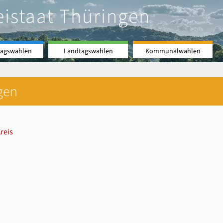
eistaat Thüringen
agswahlen
Landtagswahlen
Kommunalwahlen
gen
reis