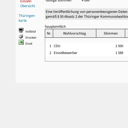
Gültige Stimmen
4 089
Einzeln
Übersicht
Eine Veröffentlichung von personenbezogenen Daten
Thüringen-
gemäß § 50 Absatz 2 der Thüringer Kommunalwahlor
karte
hauptamtlich
Vollbild
Nr.
Wahlvorschlag
Stimmen
Drucken
Excel
1
CDU
2 500
2
Einzelbewerber
1 589