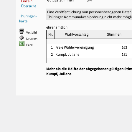
Gültige Stimmen
344
Einzeln
Übersicht
Eine Veröffentlichung von personenbezogenen Daten 
Thüringen-
Thüringer Kommunalwahlordnung nicht mehr mögli
karte
ehrenamtlich
Vollbild
Nr.
Wahlvorschlag
Stimmen
Drucken
Excel
1
Freie Wählervereinigung
163
2
Kumpf, Juliane
181
Mehr als die Hälfte der abgegebenen gültigen Sti
Kumpf, Juliane