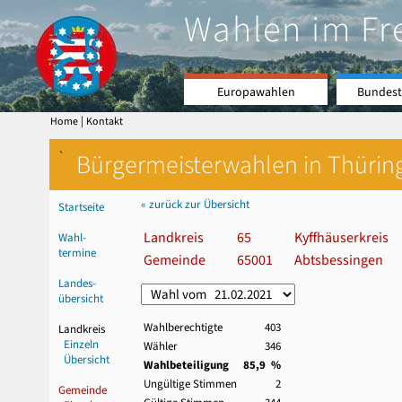
Wahlen im Fr
Europawahlen
Bundest
|
Home
Kontakt
`
Bürgermeisterwahlen in Thürin
« zurück zur Übersicht
Startseite
Landkreis
65
Kyffhäuserkreis
Wahl-
termine
Gemeinde
65001
Abtsbessingen
Landes-
übersicht
Wahlberechtigte
403
Landkreis
Einzeln
Wähler
346
Übersicht
Wahlbeteiligung
85,9 %
Ungültige Stimmen
2
Gemeinde