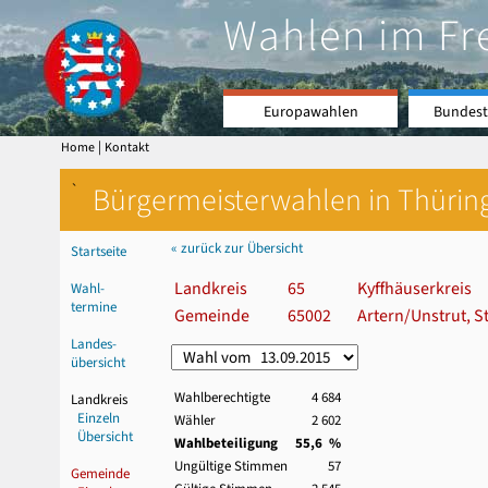
Wahlen im Fr
Europawahlen
Bundest
|
Home
Kontakt
`
Bürgermeisterwahlen in Thürin
« zurück zur Übersicht
Startseite
Landkreis
65
Kyffhäuserkreis
Wahl-
termine
Gemeinde
65002
Artern/Unstrut, S
Landes-
übersicht
Wahlberechtigte
4 684
Landkreis
Einzeln
Wähler
2 602
Übersicht
Wahlbeteiligung
55,6 %
Ungültige Stimmen
57
Gemeinde