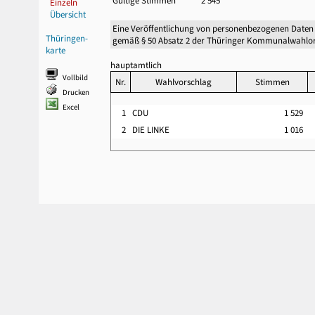
Gültige Stimmen
2 545
Einzeln
Übersicht
Eine Veröffentlichung von personenbezogenen Daten
Thüringen-
gemäß § 50 Absatz 2 der Thüringer Kommunalwahlor
karte
hauptamtlich
Vollbild
Nr.
Wahlvorschlag
Stimmen
Drucken
Excel
1
CDU
1 529
2
DIE LINKE
1 016