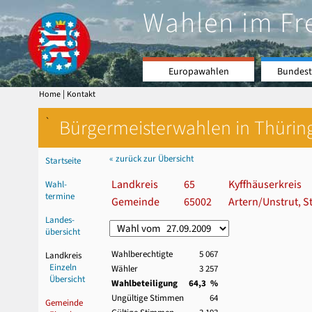
Wahlen im Fr
Europawahlen
Bundest
|
Home
Kontakt
`
Bürgermeisterwahlen in Thürin
« zurück zur Übersicht
Startseite
Landkreis
65
Kyffhäuserkreis
Wahl-
termine
Gemeinde
65002
Artern/Unstrut, S
Landes-
übersicht
Wahlberechtigte
5 067
Landkreis
Einzeln
Wähler
3 257
Übersicht
Wahlbeteiligung
64,3 %
Ungültige Stimmen
64
Gemeinde