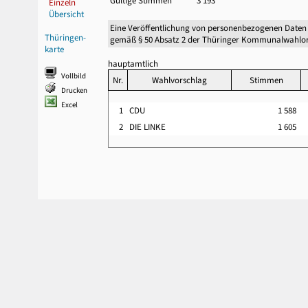
Gültige Stimmen
3 193
Einzeln
Übersicht
Eine Veröffentlichung von personenbezogenen Daten
Thüringen-
gemäß § 50 Absatz 2 der Thüringer Kommunalwahlor
karte
hauptamtlich
Vollbild
Nr.
Wahlvorschlag
Stimmen
Drucken
Excel
1
CDU
1 588
2
DIE LINKE
1 605