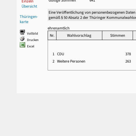
Gültige Stimmen
641
Einzeln
Übersicht
Eine Veröffentlichung von personenbezogenen Daten
Thüringen-
gemäß § 50 Absatz 2 der Thüringer Kommunalwahlor
karte
ehrenamtlich
Vollbild
Nr.
Wahlvorschlag
Stimmen
Drucken
Excel
1
CDU
378
2
Weitere Personen
263