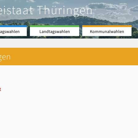
eistaat Thüringen
agswahlen
Landtagswahlen
Kommunalwahlen
gen
t