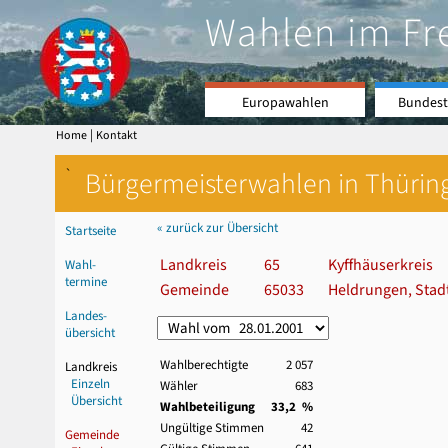
Wahlen im Fr
Europawahlen
Bundest
|
Home
Kontakt
`
Bürgermeisterwahlen in Thürin
« zurück zur Übersicht
Startseite
Landkreis
65
Kyffhäuserkreis
Wahl-
termine
Gemeinde
65033
Heldrungen, Stad
Landes-
übersicht
Wahlberechtigte
2 057
Landkreis
Einzeln
Wähler
683
Übersicht
Wahlbeteiligung
33,2 %
Ungültige Stimmen
42
Gemeinde