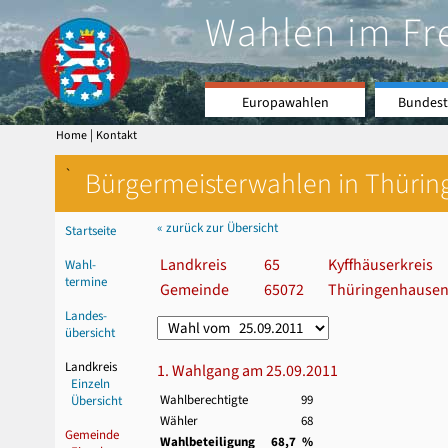
Wahlen im Fr
Europawahlen
Bundest
|
Home
Kontakt
`
Bürgermeisterwahlen in Thürin
« zurück zur Übersicht
Startseite
Landkreis
65
Kyffhäuserkreis
Wahl-
termine
Gemeinde
65072
Thüringenhause
Landes-
übersicht
Landkreis
1. Wahlgang am 25.09.2011
Einzeln
Wahlberechtigte
99
Übersicht
Wähler
68
Gemeinde
Wahlbeteiligung
68,7 %