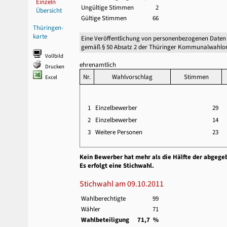
Einzeln
Ungültige Stimmen
2
Übersicht
Gültige Stimmen
66
Thüringen-
karte
Eine Veröffentlichung von personenbezogenen Daten
gemäß § 50 Absatz 2 der Thüringer Kommunalwahlor
Vollbild
ehrenamtlich
Drucken
Nr.
Wahlvorschlag
Stimmen
Excel
1
Einzelbewerber
29
2
Einzelbewerber
14
3
Weitere Personen
23
Kein Bewerber hat mehr als die Hälfte der abgege
Es erfolgt eine Stichwahl.
Stichwahl am 09.10.2011
Wahlberechtigte
99
Wähler
71
Wahlbeteiligung
71,7 %