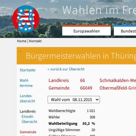
Wahlen im Fr
Europawahlen
Bundest
|
Home
Kontakt
`
Bürgermeisterwahlen in Thürin
« zurück zur Übersicht
Startseite
Landkreis
66
Schmalkalden-Me
Wahl-
termine
Gemeinde
66049
Obermaßfeld-Gri
Landes-
übersicht
Wahlberechtigte
1 021
Landkreis
Einzeln
Wähler
308
Übersicht
Wahlbeteiligung
30,2 %
Ungültige Stimmen
20
Gemeinde