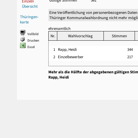
Gültige Stimmen
561
Einzeln
Übersicht
Eine Veröffentlichung von personenbezogenen Daten 
Thüringen-
Thüringer Kommunalwahlordnung nicht mehr mögli
karte
ehrenamtlich
Vollbild
Nr.
Wahlvorschlag
Stimmen
Drucken
Excel
1
Rapp, Heidi
344
2
Einzelbewerber
217
Mehr als die Hälfte der abgegebenen gültigen Sti
Rapp, Heidi