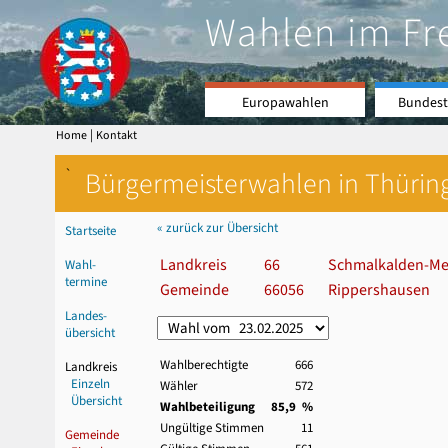
Wahlen im Fr
Europawahlen
Bundest
|
Home
Kontakt
`
Bürgermeisterwahlen in Thürin
« zurück zur Übersicht
Startseite
Landkreis
66
Schmalkalden-Me
Wahl-
termine
Gemeinde
66056
Rippershausen
Landes-
übersicht
Wahlberechtigte
666
Landkreis
Einzeln
Wähler
572
Übersicht
Wahlbeteiligung
85,9 %
Ungültige Stimmen
11
Gemeinde