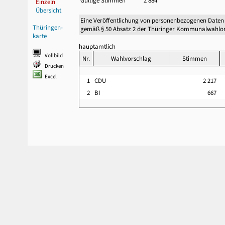
Gültige Stimmen
2 884
Einzeln
Übersicht
Eine Veröffentlichung von personenbezogenen Daten
Thüringen-
gemäß § 50 Absatz 2 der Thüringer Kommunalwahlor
karte
hauptamtlich
Vollbild
Nr.
Wahlvorschlag
Stimmen
Drucken
Excel
1
CDU
2 217
2
BI
667