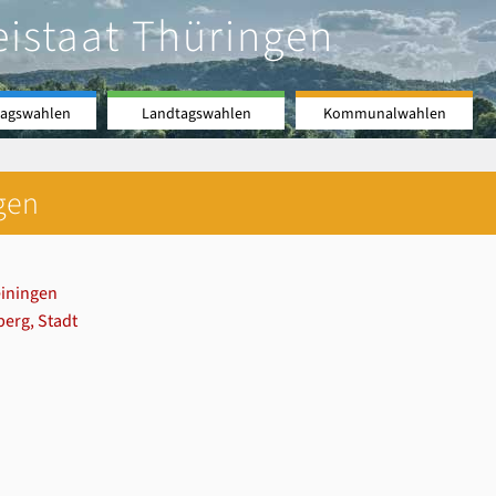
eistaat Thüringen
agswahlen
Landtagswahlen
Kommunalwahlen
gen
iningen
erg, Stadt