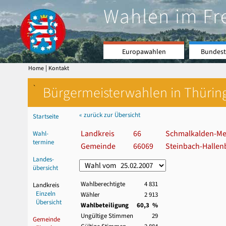
Wahlen im Fr
Europawahlen
Bundest
|
Home
Kontakt
`
Bürgermeisterwahlen in Thürin
« zurück zur Übersicht
Startseite
Landkreis
66
Schmalkalden-Me
Wahl-
termine
Gemeinde
66069
Steinbach-Hallenb
Landes-
übersicht
Wahlberechtigte
4 831
Landkreis
Einzeln
Wähler
2 913
Übersicht
Wahlbeteiligung
60,3 %
Ungültige Stimmen
29
Gemeinde