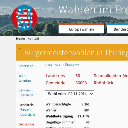
Wahlen im Fr
Europawahlen
Bundest
|
Home
Kontakt
`
Bürgermeisterwahlen in Thürin
« zurück zur Übersicht
Startseite
Landkreis
66
Schmalkalden-Me
Wahl-
termine
Gemeinde
66093
Rhönblick
Landes-
übersicht
Wahlberechtigte
2 361
Landkreis
Einzeln
Wähler
884
Übersicht
Wahlbeteiligung
37,4 %
Ungültige Stimmen
41
Gemeinde