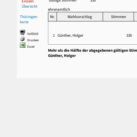
Gültige Stimmen
330
Einzeln
Übersicht
ehrenamtlich
Thüringen-
Nr.
Wahlvorschlag
Stimmen
karte
Vollbild
1
Günther, Holger
330
Drucken
Excel
Mehr als die Hälfte der abgegebenen gültigen Sti
Günther, Holger