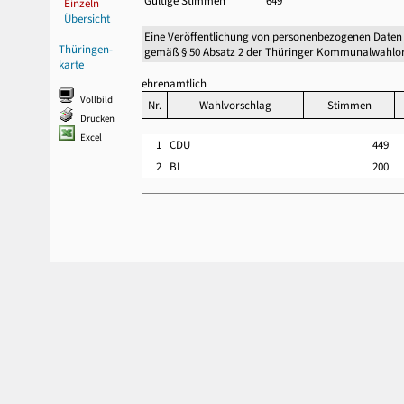
Gültige Stimmen
649
Einzeln
Übersicht
Eine Veröffentlichung von personenbezogenen Daten
Thüringen-
gemäß § 50 Absatz 2 der Thüringer Kommunalwahlor
karte
ehrenamtlich
Vollbild
Nr.
Wahlvorschlag
Stimmen
Drucken
Excel
1
CDU
449
2
BI
200