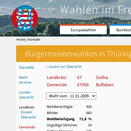
Wahlen im Fr
Europawahlen
Bundest
|
Home
Kontakt
`
Bürgermeisterwahlen in Thürin
« zurück zur Übersicht
Startseite
Landkreis
67
Gotha
Wahl-
termine
Gemeinde
67006
Bufleben
Landes-
übersicht
Wahlberechtigte
924
Landkreis
Einzeln
Wähler
663
Übersicht
Wahlbeteiligung
71,8 %
Ungültige Stimmen
14
Gemeinde