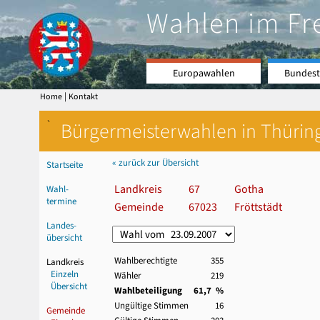
Wahlen im Fr
Europawahlen
Bundest
|
Home
Kontakt
`
Bürgermeisterwahlen in Thürin
« zurück zur Übersicht
Startseite
Landkreis
67
Gotha
Wahl-
termine
Gemeinde
67023
Fröttstädt
Landes-
übersicht
Wahlberechtigte
355
Landkreis
Einzeln
Wähler
219
Übersicht
Wahlbeteiligung
61,7 %
Ungültige Stimmen
16
Gemeinde