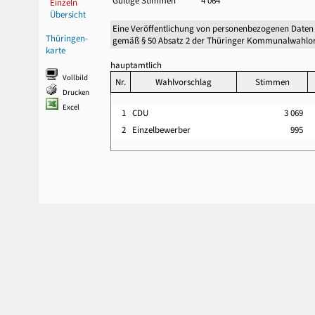
Gültige Stimmen
4 064
Einzeln
Übersicht
Eine Veröffentlichung von personenbezogenen Daten
Thüringen-
gemäß § 50 Absatz 2 der Thüringer Kommunalwahlor
karte
hauptamtlich
Vollbild
Nr.
Wahlvorschlag
Stimmen
Drucken
Excel
1
CDU
3 069
2
Einzelbewerber
995