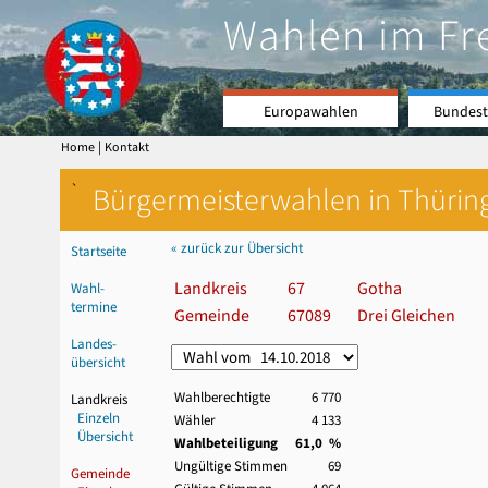
Wahlen im Fr
Europawahlen
Bundest
|
Home
Kontakt
`
Bürgermeisterwahlen in Thürin
« zurück zur Übersicht
Startseite
Landkreis
67
Gotha
Wahl-
termine
Gemeinde
67089
Drei Gleichen
Landes-
übersicht
Wahlberechtigte
6 770
Landkreis
Einzeln
Wähler
4 133
Übersicht
Wahlbeteiligung
61,0 %
Ungültige Stimmen
69
Gemeinde