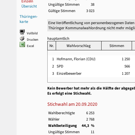
Einzeln
Ungültige Stimmen
38
Übersicht
Gültige Stimmen
3 023
Thüringen-
karte
Eine Veröffentlichung von personenbezogenen Daten 
Thüringer Kommunalwahlordnung nicht mehr mögli
Vollbild
hauptamtlich
Drucken
Nr.
Wahlvorschlag
Stimmen
Excel
1
Hofmann, Florian (CDU)
1 250
2
SPD
566
3
Einzelbewerber
1 207
Kein Bewerber hat mehr als die Hälfte der abgege
Es erfolgt eine Stichwahl.
Stichwahl am 20.09.2020
Wahlberechtigte
6 253
Wähler
2 768
Wahlbeteiligung
44,3 %
Ungültige Stimmen
11