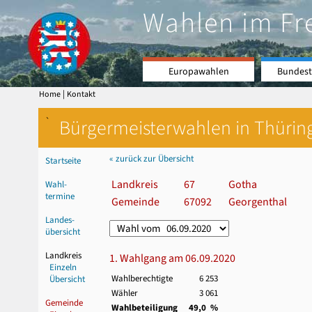
Wahlen im Fr
Europawahlen
Bundest
|
Home
Kontakt
`
Bürgermeisterwahlen in Thürin
« zurück zur Übersicht
Startseite
Landkreis
67
Gotha
Wahl-
termine
Gemeinde
67092
Georgenthal
Landes-
übersicht
Landkreis
1. Wahlgang am 06.09.2020
Einzeln
Wahlberechtigte
6 253
Übersicht
Wähler
3 061
Gemeinde
Wahlbeteiligung
49,0 %