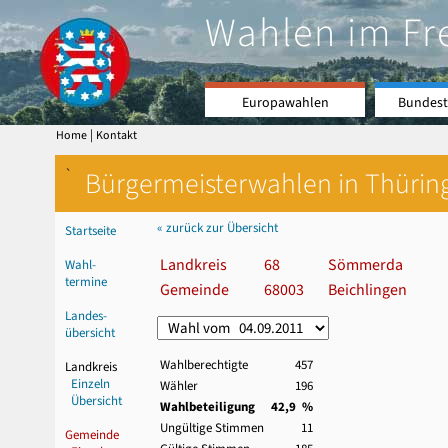
Wahlen im Fr
Europawahlen
Bundest
|
Home
Kontakt
`
Bürgermeisterwahlen in Thürin
« zurück zur Übersicht
Startseite
Landkreis
68
Sömmerda
Wahl-
termine
Gemeinde
68003
Beichlingen
Landes-
übersicht
Wahlberechtigte
457
Landkreis
Einzeln
Wähler
196
Übersicht
Wahlbeteiligung
42,9 %
Ungültige Stimmen
11
Gemeinde