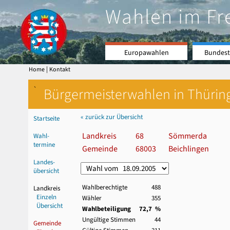
Wahlen im Fr
Europawahlen
Bundest
|
Home
Kontakt
`
Bürgermeisterwahlen in Thürin
« zurück zur Übersicht
Startseite
Landkreis
68
Sömmerda
Wahl-
termine
Gemeinde
68003
Beichlingen
Landes-
übersicht
Wahlberechtigte
488
Landkreis
Einzeln
Wähler
355
Übersicht
Wahlbeteiligung
72,7 %
Ungültige Stimmen
44
Gemeinde