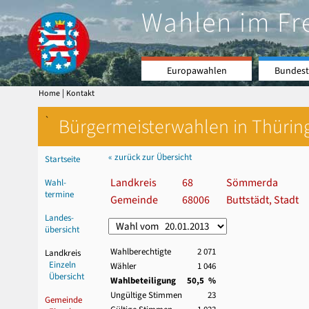
Wahlen im Fr
Europawahlen
Bundest
|
Home
Kontakt
`
Bürgermeisterwahlen in Thürin
« zurück zur Übersicht
Startseite
Landkreis
68
Sömmerda
Wahl-
termine
Gemeinde
68006
Buttstädt, Stadt
Landes-
übersicht
Wahlberechtigte
2 071
Landkreis
Einzeln
Wähler
1 046
Übersicht
Wahlbeteiligung
50,5 %
Ungültige Stimmen
23
Gemeinde