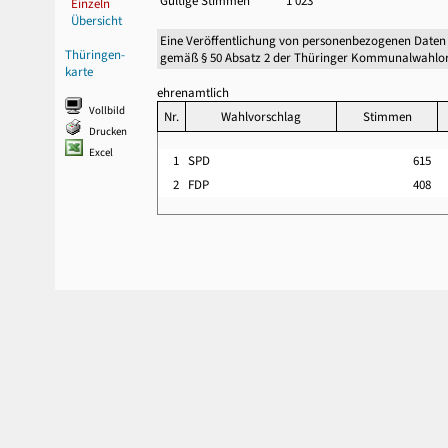
Gültige Stimmen
1 023
Einzeln
Übersicht
Eine Veröffentlichung von personenbezogenen Daten
Thüringen-
gemäß § 50 Absatz 2 der Thüringer Kommunalwahlor
karte
ehrenamtlich
Vollbild
Nr.
Wahlvorschlag
Stimmen
Drucken
Excel
1
SPD
615
2
FDP
408