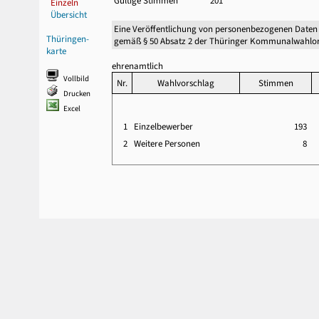
Gültige Stimmen
201
Einzeln
Übersicht
Eine Veröffentlichung von personenbezogenen Daten
Thüringen-
gemäß § 50 Absatz 2 der Thüringer Kommunalwahlor
karte
ehrenamtlich
Vollbild
Nr.
Wahlvorschlag
Stimmen
Drucken
Excel
1
Einzelbewerber
193
2
Weitere Personen
8