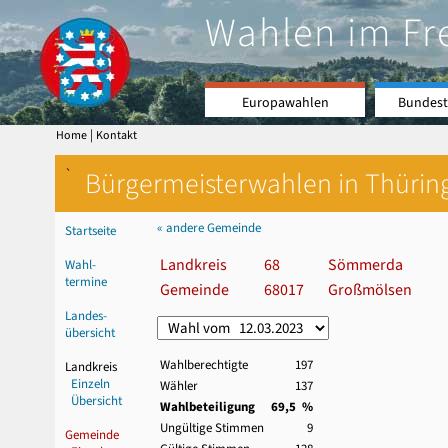
Wahlen im Fr
Europawahlen
Bundest
|
Home
Kontakt
`
Bürgermeisterwahlen in Thürin
« andere Gemeinde
Startseite
Landkreis
68
Sömmerda
Wahl-
termine
Gemeinde
68017
Großmölsen
Landes-
übersicht
Wahlberechtigte
197
Landkreis
Einzeln
Wähler
137
Übersicht
Wahlbeteiligung
69,5 %
Ungültige Stimmen
9
Gemeinde