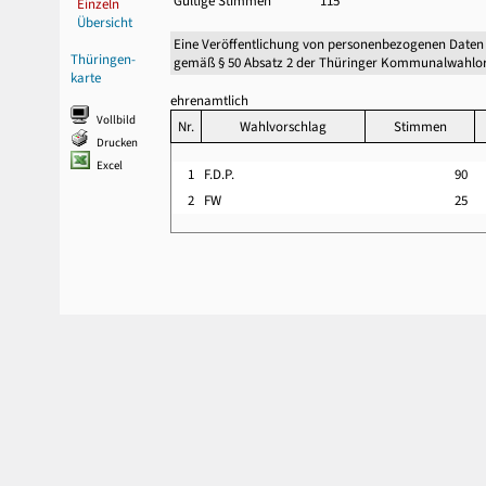
Gültige Stimmen
115
Einzeln
Übersicht
Eine Veröffentlichung von personenbezogenen Daten
Thüringen-
gemäß § 50 Absatz 2 der Thüringer Kommunalwahlor
karte
ehrenamtlich
Vollbild
Nr.
Wahlvorschlag
Stimmen
Drucken
Excel
1
F.D.P.
90
2
FW
25