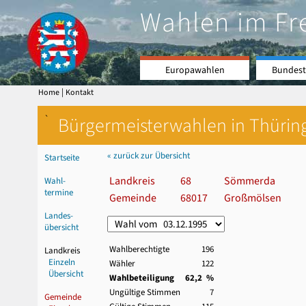
Wahlen im Fr
Europawahlen
Bundest
|
Home
Kontakt
`
Bürgermeisterwahlen in Thürin
« zurück zur Übersicht
Startseite
Landkreis
68
Sömmerda
Wahl-
termine
Gemeinde
68017
Großmölsen
Landes-
übersicht
Wahlberechtigte
196
Landkreis
Einzeln
Wähler
122
Übersicht
Wahlbeteiligung
62,2 %
Ungültige Stimmen
7
Gemeinde