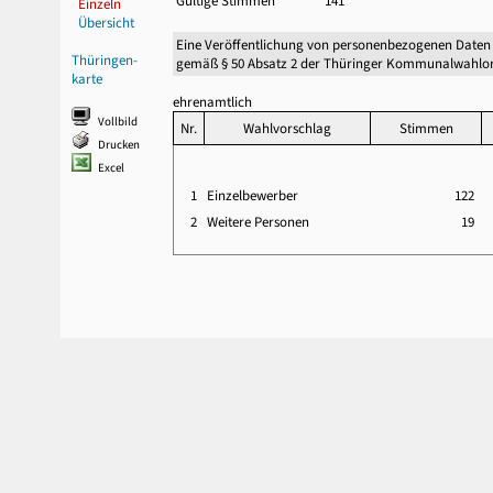
Gültige Stimmen
141
Einzeln
Übersicht
Eine Veröffentlichung von personenbezogenen Daten
Thüringen-
gemäß § 50 Absatz 2 der Thüringer Kommunalwahlor
karte
ehrenamtlich
Vollbild
Nr.
Wahlvorschlag
Stimmen
Drucken
Excel
1
Einzelbewerber
122
2
Weitere Personen
19