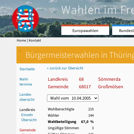
Wahlen im Fr
Europawahlen
Bundest
|
Home
Kontakt
`
Bürgermeisterwahlen in Thürin
« zurück zur Übersicht
Startseite
Landkreis
68
Sömmerda
Wahl-
termine
Gemeinde
68017
Großmölsen
Landes-
übersicht
Wahlberechtigte
215
Landkreis
Einzeln
Wähler
144
Übersicht
Wahlbeteiligung
67,0 %
Ungültige Stimmen
3
Gemeinde