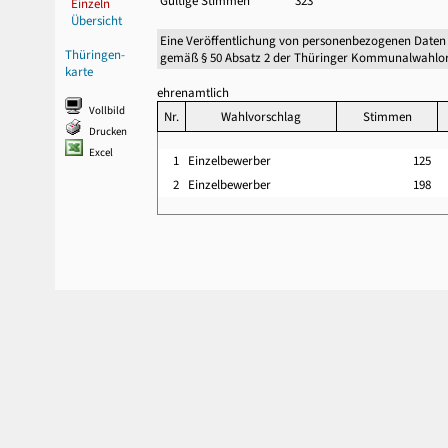
Gültige Stimmen
323
Einzeln
Übersicht
Eine Veröffentlichung von personenbezogenen Daten
Thüringen-
gemäß § 50 Absatz 2 der Thüringer Kommunalwahlor
karte
ehrenamtlich
Vollbild
Nr.
Wahlvorschlag
Stimmen
Drucken
Excel
1
Einzelbewerber
125
2
Einzelbewerber
198