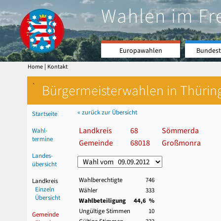
Wahlen im Fr
Europawahlen
Bundest
|
Home
Kontakt
`
Bürgermeisterwahlen in Thürin
« zurück zur Übersicht
Startseite
Landkreis
68
Sömmerda
Wahl-
termine
Gemeinde
68018
Großmonra
Landes-
übersicht
Wahlberechtigte
746
Landkreis
Einzeln
Wähler
333
Übersicht
Wahlbeteiligung
44,6 %
Ungültige Stimmen
10
Gemeinde