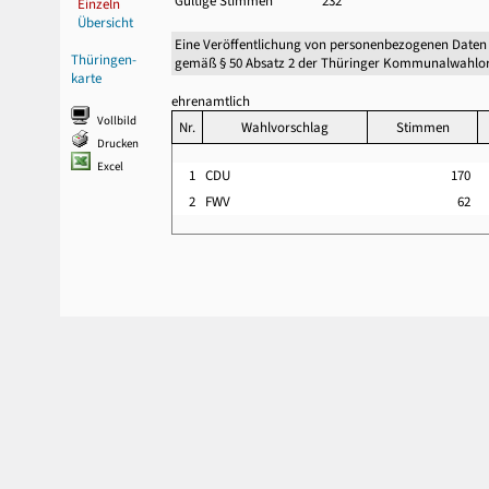
Gültige Stimmen
232
Einzeln
Übersicht
Eine Veröffentlichung von personenbezogenen Daten
Thüringen-
gemäß § 50 Absatz 2 der Thüringer Kommunalwahlor
karte
ehrenamtlich
Vollbild
Nr.
Wahlvorschlag
Stimmen
Drucken
Excel
1
CDU
170
2
FWV
62