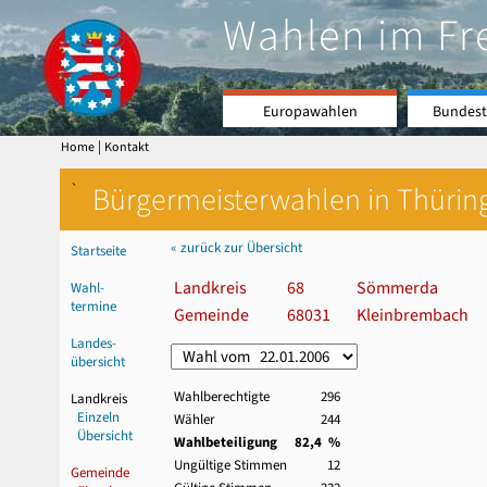
Wahlen im Fr
Europawahlen
Bundest
|
Home
Kontakt
`
Bürgermeisterwahlen in Thürin
« zurück zur Übersicht
Startseite
Landkreis
68
Sömmerda
Wahl-
termine
Gemeinde
68031
Kleinbrembach
Landes-
übersicht
Wahlberechtigte
296
Landkreis
Einzeln
Wähler
244
Übersicht
Wahlbeteiligung
82,4 %
Ungültige Stimmen
12
Gemeinde