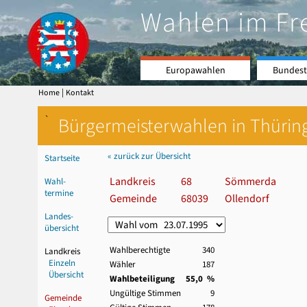
Wahlen im Fr
Europawahlen
Bundest
|
Home
Kontakt
`
Bürgermeisterwahlen in Thürin
« zurück zur Übersicht
Startseite
Landkreis
68
Sömmerda
Wahl-
termine
Gemeinde
68039
Ollendorf
Landes-
übersicht
Wahlberechtigte
340
Landkreis
Einzeln
Wähler
187
Übersicht
Wahlbeteiligung
55,0 %
Ungültige Stimmen
9
Gemeinde