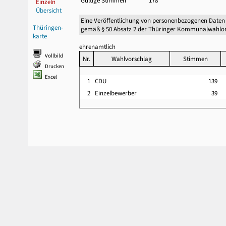
Gültige Stimmen
178
Einzeln
Übersicht
Eine Veröffentlichung von personenbezogenen Daten
Thüringen-
gemäß § 50 Absatz 2 der Thüringer Kommunalwahlor
karte
ehrenamtlich
Vollbild
Nr.
Wahlvorschlag
Stimmen
Drucken
Excel
1
CDU
139
2
Einzelbewerber
39