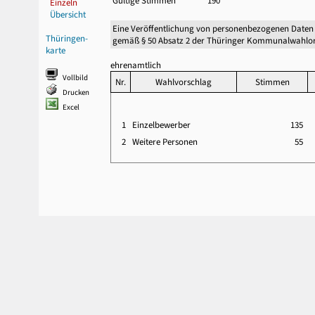
Gültige Stimmen
190
Einzeln
Übersicht
Eine Veröffentlichung von personenbezogenen Daten
Thüringen-
gemäß § 50 Absatz 2 der Thüringer Kommunalwahlor
karte
ehrenamtlich
Vollbild
Nr.
Wahlvorschlag
Stimmen
Drucken
Excel
1
Einzelbewerber
135
2
Weitere Personen
55