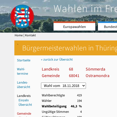
Wahlen im Fr
Europawahlen
Bundest
|
Home
Kontakt
`
Bürgermeisterwahlen in Thürin
« zurück zur Übersicht
Startseite
Landkreis
68
Sömmerda
Wahl-
termine
Gemeinde
68041
Ostramondra
Landes-
übersicht
Wahlberechtigte
419
Landkreis
Einzeln
Wähler
194
Übersicht
Wahlbeteiligung
46,3 %
Ungültige Stimmen
4
Gemeinde