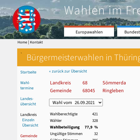
Wahlen im Fr
Europawahlen
Bundest
|
Home
Kontakt
`
Bürgermeisterwahlen in Thürin
« zurück zur Übersicht
Startseite
Landkreis
68
Sömmerda
Wahl-
termine
Gemeinde
68045
Ringleben
Landes-
übersicht
Wahlberechtigte
421
Landkreis
Einzeln
Wähler
328
Übersicht
Wahlbeteiligung
77,9 %
Ungültige Stimmen
32
Gemeinde