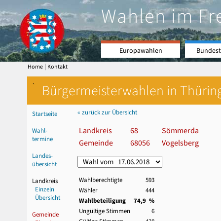
Wahlen im Fr
Europawahlen
Bundest
|
Home
Kontakt
`
Bürgermeisterwahlen in Thürin
« zurück zur Übersicht
Startseite
Landkreis
68
Sömmerda
Wahl-
termine
Gemeinde
68056
Vogelsberg
Landes-
übersicht
Wahlberechtigte
593
Landkreis
Einzeln
Wähler
444
Übersicht
Wahlbeteiligung
74,9 %
Ungültige Stimmen
6
Gemeinde