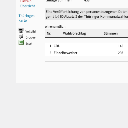
Gültige Stimmen
438
Einzeln
Übersicht
Eine Veröffentlichung von personenbezogenen Daten
Thüringen-
gemäß § 50 Absatz 2 der Thüringer Kommunalwahlor
karte
ehrenamtlich
Vollbild
Nr.
Wahlvorschlag
Stimmen
Drucken
Excel
1
CDU
145
2
Einzelbewerber
293