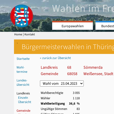
Wahlen im Fr
Europawahlen
Bundest
|
Home
Kontakt
`
Bürgermeisterwahlen in Thürin
« zurück zur Übersicht
Startseite
Landkreis
68
Sömmerda
Wahl-
termine
Gemeinde
68058
Weißensee, Stadt
Landes-
übersicht
Wahlberechtigte
3 055
Landkreis
Einzeln
Wähler
1 118
Übersicht
Wahlbeteiligung
36,6 %
Ungültige Stimmen
83
Gemeinde