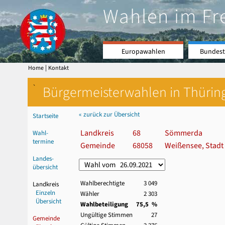
Wahlen im Fr
Europawahlen
Bundest
|
Home
Kontakt
`
Bürgermeisterwahlen in Thürin
« zurück zur Übersicht
Startseite
Landkreis
68
Sömmerda
Wahl-
termine
Gemeinde
68058
Weißensee, Stadt
Landes-
übersicht
Wahlberechtigte
3 049
Landkreis
Einzeln
Wähler
2 303
Übersicht
Wahlbeteiligung
75,5 %
Ungültige Stimmen
27
Gemeinde