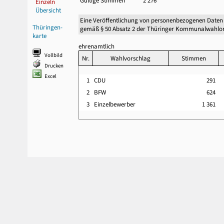
Gültige Stimmen
2 276
Einzeln
Übersicht
Eine Veröffentlichung von personenbezogenen Daten
Thüringen-
gemäß § 50 Absatz 2 der Thüringer Kommunalwahlor
karte
ehrenamtlich
Vollbild
Nr.
Wahlvorschlag
Stimmen
Drucken
Excel
1
CDU
291
2
BFW
624
3
Einzelbewerber
1 361