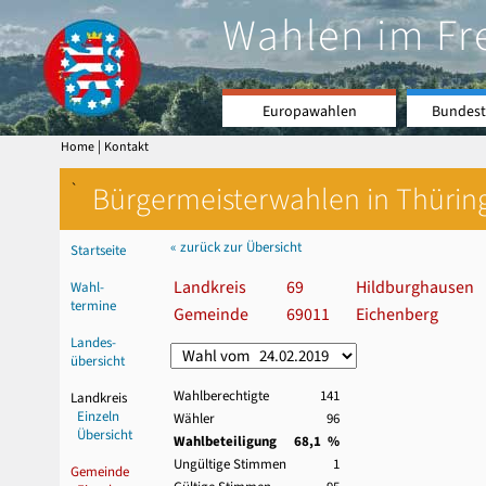
Wahlen im Fr
Europawahlen
Bundest
|
Home
Kontakt
`
Bürgermeisterwahlen in Thürin
« zurück zur Übersicht
Startseite
Landkreis
69
Hildburghausen
Wahl-
termine
Gemeinde
69011
Eichenberg
Landes-
übersicht
Wahlberechtigte
141
Landkreis
Einzeln
Wähler
96
Übersicht
Wahlbeteiligung
68,1 %
Ungültige Stimmen
1
Gemeinde