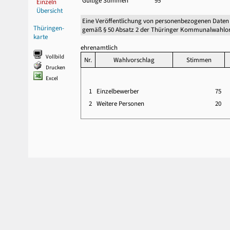
Gültige Stimmen
95
Einzeln
Übersicht
Eine Veröffentlichung von personenbezogenen Daten
Thüringen-
gemäß § 50 Absatz 2 der Thüringer Kommunalwahlor
karte
ehrenamtlich
Vollbild
Nr.
Wahlvorschlag
Stimmen
Drucken
Excel
1
Einzelbewerber
75
2
Weitere Personen
20