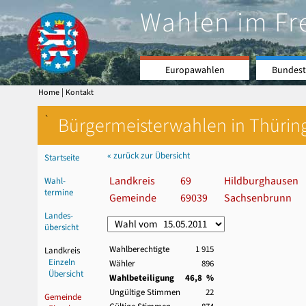
Wahlen im Fr
Europawahlen
Bundest
|
Home
Kontakt
`
Bürgermeisterwahlen in Thürin
« zurück zur Übersicht
Startseite
Landkreis
69
Hildburghausen
Wahl-
termine
Gemeinde
69039
Sachsenbrunn
Landes-
übersicht
Wahlberechtigte
1 915
Landkreis
Einzeln
Wähler
896
Übersicht
Wahlbeteiligung
46,8 %
Ungültige Stimmen
22
Gemeinde