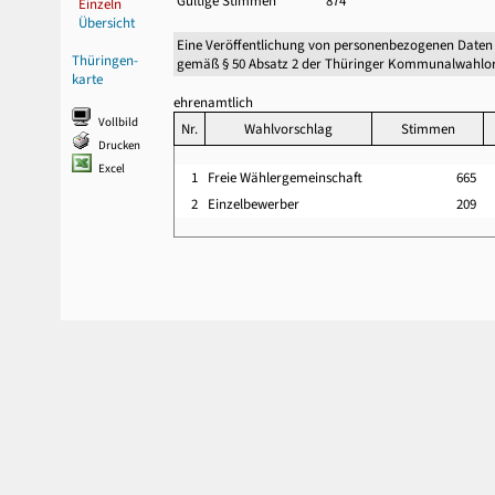
Gültige Stimmen
874
Einzeln
Übersicht
Eine Veröffentlichung von personenbezogenen Daten
Thüringen-
gemäß § 50 Absatz 2 der Thüringer Kommunalwahlor
karte
ehrenamtlich
Vollbild
Nr.
Wahlvorschlag
Stimmen
Drucken
Excel
1
Freie Wählergemeinschaft
665
2
Einzelbewerber
209