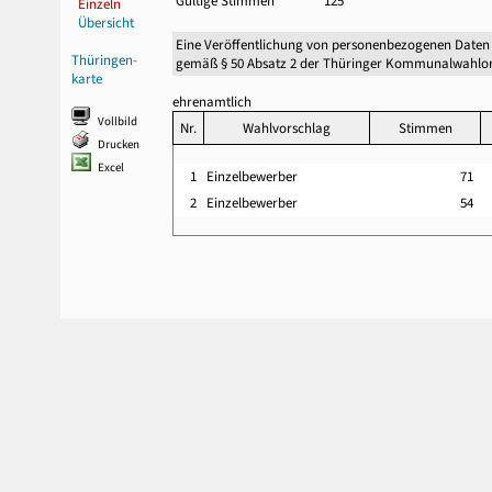
Gültige Stimmen
125
Einzeln
Übersicht
Eine Veröffentlichung von personenbezogenen Daten
Thüringen-
gemäß § 50 Absatz 2 der Thüringer Kommunalwahlor
karte
ehrenamtlich
Vollbild
Nr.
Wahlvorschlag
Stimmen
Drucken
Excel
1
Einzelbewerber
71
2
Einzelbewerber
54