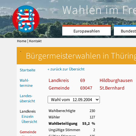
Wahlen im Fr
Europawahlen
Bundest
|
Home
Kontakt
`
Bürgermeisterwahlen in Thürin
« zurück zur Übersicht
Startseite
Landkreis
69
Hildburghausen
Wahl-
termine
Gemeinde
69047
St.Bernhard
Landes-
übersicht
Wahlberechtigte
230
Landkreis
Einzeln
Wähler
127
Übersicht
Wahlbeteiligung
55,2 %
Ungültige Stimmen
2
Gemeinde