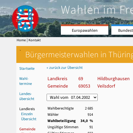
Wahlen im Fr
Europawahlen
Bundest
|
Home
Kontakt
`
Bürgermeisterwahlen in Thürin
« zurück zur Übersicht
Startseite
Landkreis
69
Hildburghausen
Wahl-
termine
Gemeinde
69053
Veilsdorf
Landes-
übersicht
Wahlberechtigte
2 685
Landkreis
Einzeln
Wähler
914
Übersicht
Wahlbeteiligung
34,0 %
Ungültige Stimmen
91
Gemeinde