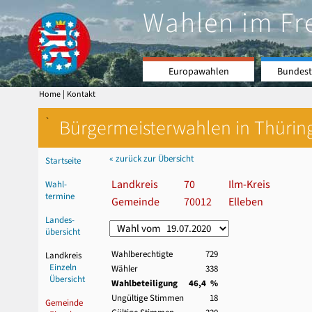
Wahlen im Fr
Europawahlen
Bundest
|
Home
Kontakt
`
Bürgermeisterwahlen in Thürin
« zurück zur Übersicht
Startseite
Landkreis
70
Ilm-Kreis
Wahl-
termine
Gemeinde
70012
Elleben
Landes-
übersicht
Wahlberechtigte
729
Landkreis
Einzeln
Wähler
338
Übersicht
Wahlbeteiligung
46,4 %
Ungültige Stimmen
18
Gemeinde