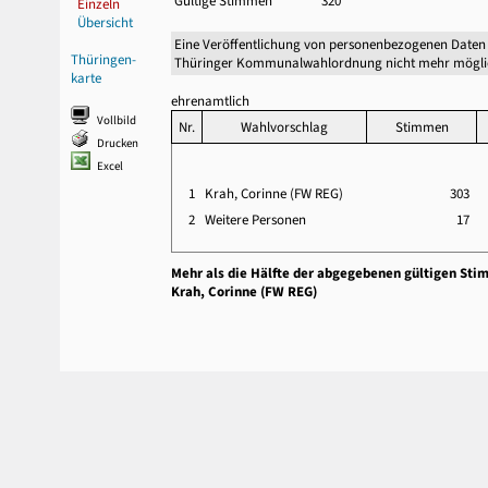
Gültige Stimmen
320
Einzeln
Übersicht
Eine Veröffentlichung von personenbezogenen Daten 
Thüringen-
Thüringer Kommunalwahlordnung nicht mehr mögli
karte
ehrenamtlich
Vollbild
Nr.
Wahlvorschlag
Stimmen
Drucken
Excel
1
Krah, Corinne (FW REG)
303
2
Weitere Personen
17
Mehr als die Hälfte der abgegebenen gültigen Sti
Krah, Corinne (FW REG)