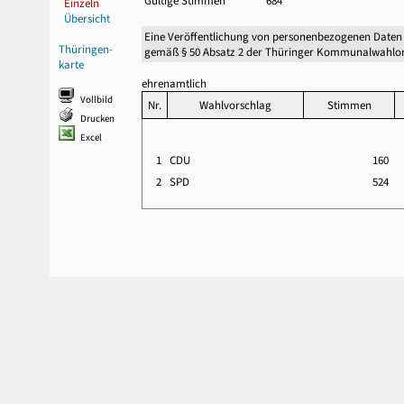
Gültige Stimmen
684
Einzeln
Übersicht
Eine Veröffentlichung von personenbezogenen Daten
Thüringen-
gemäß § 50 Absatz 2 der Thüringer Kommunalwahlor
karte
ehrenamtlich
Vollbild
Nr.
Wahlvorschlag
Stimmen
Drucken
Excel
1
CDU
160
2
SPD
524