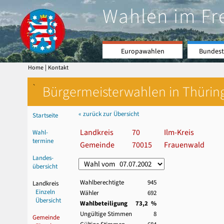
Wahlen im Fr
Europawahlen
Bundest
|
Home
Kontakt
`
Bürgermeisterwahlen in Thürin
« zurück zur Übersicht
Startseite
Landkreis
70
Ilm-Kreis
Wahl-
termine
Gemeinde
70015
Frauenwald
Landes-
übersicht
Wahlberechtigte
945
Landkreis
Einzeln
Wähler
692
Übersicht
Wahlbeteiligung
73,2 %
Ungültige Stimmen
8
Gemeinde