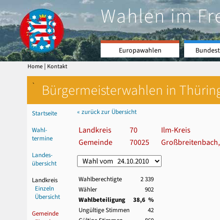
Wahlen im Fr
Europawahlen
Bundest
|
Home
Kontakt
`
Bürgermeisterwahlen in Thürin
« zurück zur Übersicht
Startseite
Landkreis
70
Ilm-Kreis
Wahl-
termine
Gemeinde
70025
Großbreitenbach,
Landes-
übersicht
Wahlberechtigte
2 339
Landkreis
Einzeln
Wähler
902
Übersicht
Wahlbeteiligung
38,6 %
Ungültige Stimmen
42
Gemeinde