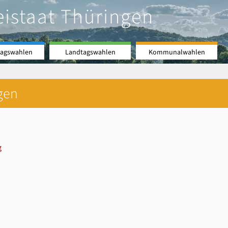
eistaat Thüringen
agswahlen
Landtagswahlen
Kommunalwahlen
gen
g