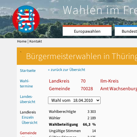
Wahlen im Fr
Europawahlen
Bundest
|
Home
Kontakt
`
Bürgermeisterwahlen in Thürin
« zurück zur Übersicht
Startseite
Landkreis
70
Ilm-Kreis
Wahl-
termine
Gemeinde
70028
Amt Wachsenbur
Landes-
übersicht
Wahlberechtigte
3 303
Landkreis
Einzeln
Wähler
2 189
Übersicht
Wahlbeteiligung
66,3 %
Ungültige Stimmen
14
Gemeinde