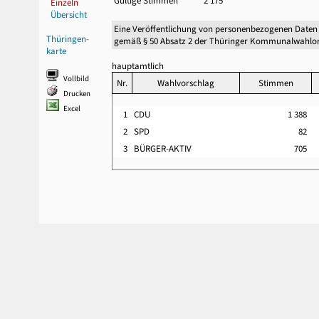
Gültige Stimmen
2 175
Einzeln
Übersicht
Eine Veröffentlichung von personenbezogenen Daten
Thüringen-
gemäß § 50 Absatz 2 der Thüringer Kommunalwahlor
karte
hauptamtlich
Vollbild
Nr.
Wahlvorschlag
Stimmen
Drucken
Excel
1
CDU
1 388
2
SPD
82
3
BÜRGER-AKTIV
705