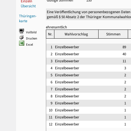
Gültige Stimmen
155
Einzeln
Übersicht
Eine Veröffentlichung von personenbezogenen Daten
Thüringen-
gemäß § 50 Absatz 2 der Thüringer Kommunalwahlor
karte
ehrenamtlich
Vollbild
Nr.
Wahlvorschlag
Stimmen
Drucken
Excel
1
Einzelbewerber
89
2
Einzelbewerber
40
3
Einzelbewerber
11
4
Einzelbewerber
3
5
Einzelbewerber
2
6
Einzelbewerber
2
7
Einzelbewerber
2
8
Einzelbewerber
2
9
Einzelbewerber
1
10
Einzelbewerber
1
11
Einzelbewerber
1
12
Einzelbewerber
1