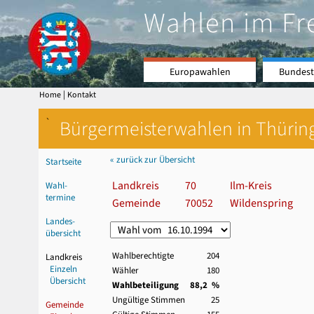
Wahlen im Fr
Europawahlen
Bundest
|
Home
Kontakt
`
Bürgermeisterwahlen in Thürin
« zurück zur Übersicht
Startseite
Landkreis
70
Ilm-Kreis
Wahl-
termine
Gemeinde
70052
Wildenspring
Landes-
übersicht
Wahlberechtigte
204
Landkreis
Einzeln
Wähler
180
Übersicht
Wahlbeteiligung
88,2 %
Ungültige Stimmen
25
Gemeinde