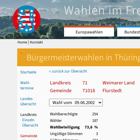
Wahlen im Fr
Europawahlen
Bundest
|
Home
Kontakt
`
Bürgermeisterwahlen in Thürin
« zurück zur Übersicht
Startseite
Landkreis
71
Weimarer Land
Wahl-
termine
Gemeinde
71018
Flurstedt
Landes-
übersicht
Wahlberechtigte
254
Landkreis
Einzeln
Wähler
187
Übersicht
Wahlbeteiligung
73,6 %
Ungültige Stimmen
3
Gemeinde