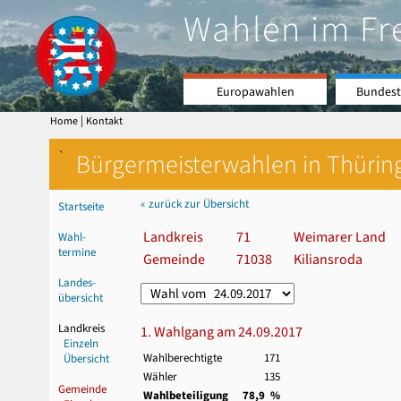
Wahlen im Fr
Europawahlen
Bundest
|
Home
Kontakt
`
Bürgermeisterwahlen in Thürin
« zurück zur Übersicht
Startseite
Landkreis
71
Weimarer Land
Wahl-
termine
Gemeinde
71038
Kiliansroda
Landes-
übersicht
Landkreis
1. Wahlgang am 24.09.2017
Einzeln
Wahlberechtigte
171
Übersicht
Wähler
135
Gemeinde
Wahlbeteiligung
78,9 %