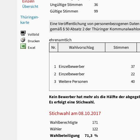
Einzeln
Ungültige Stimmen
36
Übersicht
Gültige Stimmen
99
Thüringen-
karte
Eine Veröffentlichung von personenbezogenen Daten
gemäß § 50 Absatz 2 der Thüringer Kommunalwahlor
Vollbild
ehrenamtlich
Drucken
Nr.
Wahlvorschlag
Stimmen
Excel
1
Einzelbewerber
37
2
Einzelbewerber
22
3
Weitere Personen
40
Kein Bewerber hat mehr als die Hälfte der abgege
Es erfolgt eine Stichwahl.
Stichwahl am 08.10.2017
Wahlberechtigte
171
Wähler
122
Wahlbeteiligung
71,3 %