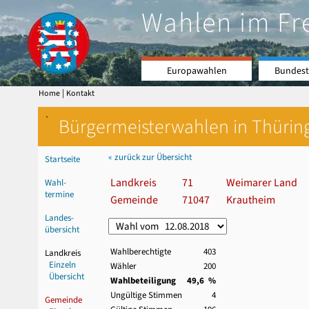
Wahlen im Fr
Europawahlen
Bundest
|
Home
Kontakt
`
Bürgermeisterwahlen in Thürin
« zurück zur Übersicht
Startseite
Landkreis
71
Weimarer Land
Wahl-
termine
Gemeinde
71047
Krautheim
Landes-
übersicht
Wahlberechtigte
403
Landkreis
Einzeln
Wähler
200
Übersicht
Wahlbeteiligung
49,6 %
Ungültige Stimmen
4
Gemeinde