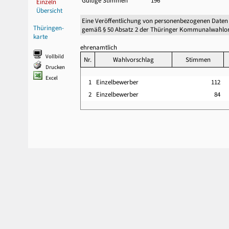
Gültige Stimmen
196
Einzeln
Übersicht
Eine Veröffentlichung von personenbezogenen Daten
Thüringen-
gemäß § 50 Absatz 2 der Thüringer Kommunalwahlor
karte
ehrenamtlich
Vollbild
Nr.
Wahlvorschlag
Stimmen
Drucken
Excel
1
Einzelbewerber
112
2
Einzelbewerber
84