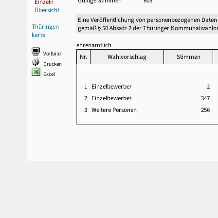
Gültige Stimmen
605
Einzeln
Übersicht
Eine Veröffentlichung von personenbezogenen Daten
Thüringen-
gemäß § 50 Absatz 2 der Thüringer Kommunalwahlor
karte
ehrenamtlich
Vollbild
Nr.
Wahlvorschlag
Stimmen
Drucken
Excel
1
Einzelbewerber
2
2
Einzelbewerber
347
3
Weitere Personen
256