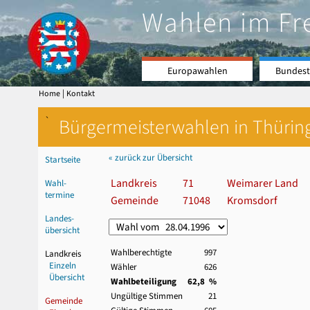
Wahlen im Fr
Europawahlen
Bundest
|
Home
Kontakt
`
Bürgermeisterwahlen in Thürin
« zurück zur Übersicht
Startseite
Landkreis
71
Weimarer Land
Wahl-
termine
Gemeinde
71048
Kromsdorf
Landes-
übersicht
Wahlberechtigte
997
Landkreis
Einzeln
Wähler
626
Übersicht
Wahlbeteiligung
62,8 %
Ungültige Stimmen
21
Gemeinde