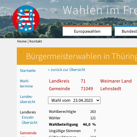
Wahlen im Fr
Europawahlen
Bundest
|
Home
Kontakt
`
Bürgermeisterwahlen in Thürin
« zurück zur Übersicht
Startseite
Landkreis
71
Weimarer Land
Wahl-
termine
Gemeinde
71049
Lehnstedt
Landes-
übersicht
Wahlberechtigte
263
Landkreis
Einzeln
Wähler
121
Übersicht
Wahlbeteiligung
46,0 %
Ungültige Stimmen
7
Gemeinde