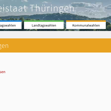
eistaat Thüringen
agswahlen
Landtagswahlen
Kommunalwahlen
gen
sen