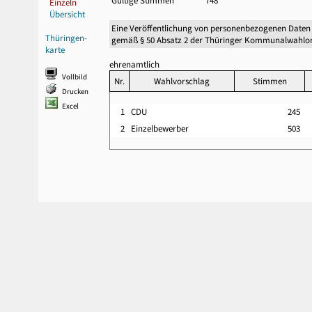
Gültige Stimmen
748
Einzeln
Übersicht
Eine Veröffentlichung von personenbezogenen Daten
Thüringen-
gemäß § 50 Absatz 2 der Thüringer Kommunalwahlor
karte
ehrenamtlich
Vollbild
Nr.
Wahlvorschlag
Stimmen
Drucken
Excel
1
CDU
245
2
Einzelbewerber
503