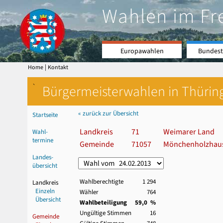
Wahlen im Fr
Europawahlen
Bundest
|
Home
Kontakt
`
Bürgermeisterwahlen in Thürin
« zurück zur Übersicht
Startseite
Landkreis
71
Weimarer Land
Wahl-
termine
Gemeinde
71057
Mönchenholzhau
Landes-
übersicht
Wahlberechtigte
1 294
Landkreis
Einzeln
Wähler
764
Übersicht
Wahlbeteiligung
59,0 %
Ungültige Stimmen
16
Gemeinde